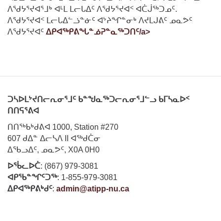
ᐱᖁᔭᕐᔪᐊᕐᒧᒃ ᐊᒻᒪ ᒪᓕᒐᐃᑦ ᐱᖁᔭᕐᔪᐊᑉ ᐊᑖᒎᖅᑐᓄᑦ.
ᐱᖁᔭᕐᔪᐊᑉ ᒪᓕᒐᐃᓪᓘᓐᓃᑦ ᐊᔾᔨᖏᓐᓂᒃ ᐱᔪᒪᒍᕕᑦ ᓄᓇᕗᑦ
ᐱᖁᔭᕐᔪᐊᑦ
ᐃᑭᐊᖅᑭᕕᖓᓐᓅᕈᓐᓇᖅᑐᑎᑦ/a>
ᑐᓴᐅᒪᔾᔪᑎᓕᕆᓂᕐᒧᑦ ᑲᓐᖑᓇᖅᑐᓕᕆᓂᕐᒧᓪᓗ ᑲᒥᓴᓇᐅᑉ
ᑎᑎᕋᕐᕕᐊ
ᑎᑎᖅᑲᒃᑯᕕᐊ 1000, Station #270
607 ᑯᐃᓐ ᐃᓕᓴᐱ II ᐊᖅᑯᑖᓂ
ᐃᖃᓗᐃᑦ, ᓄᓇᕗᑦ, X0A 0H0
ᐅᖄᓚᐅᑖ
: (867) 979-3081
ᐊᑭᖃᓐᖏᑦᑐᖅ
: 1-855-979-3081
ᐃᑭᐊᖅᑭᕕᒃᑯᑦ
:
admin@atipp-nu.ca