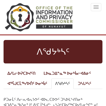
Skip
Toggl
to
navig
main
content
ᐱᖁᔭᒃᓴᑦ
ᐃᓱᒪᓕᐅᕈᑕᐅᔪᑦᑎ
ᒪᐅᓇᑐᐃᓐᓇᖅ ᐅᓂᒃᑳᓕᐊᕕᓃᑦ
Primary
tabs
ᐊᕐᕌᒍᑕᒫᖅᓯᐅᑏᑦ ᐅᓂᒃᑳᑦ
ᐱᖁᔭᒃᓴᑦ
(active
ᑐᓴᒐᒃᓴᑦ
tab)
ᑭᑐᓂᒫᑦ ᐱᓕᕆᐊᕆᔭᕗᑦ ᐊᐅᓚᑕᐅᕗᑦ ᑐᓴᐅᒪᔾᔪᑎᓂᒃ
ᐊᑐᐃᓐᓇᖃᕐᓂᕐᒧᑦ ᐃᒻᒥᒨᖓᔪᓪᓗ ᓴᐳᒻᒥᐅᓯᖅᑕᐅᓯᒪᓂᖏᓐᓄᑦ