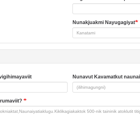
Nunakjuakmi Nayugagiyat
vigihimayaviit
Nunavut Kavamatkut naunai
rumaviit?