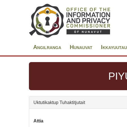
Skip
Main
to
navigation
main
content
Angilranga
Hunauvat
Ikkayuuta
PIY
Uktutikaktup Tuhaktitjutait
Attia