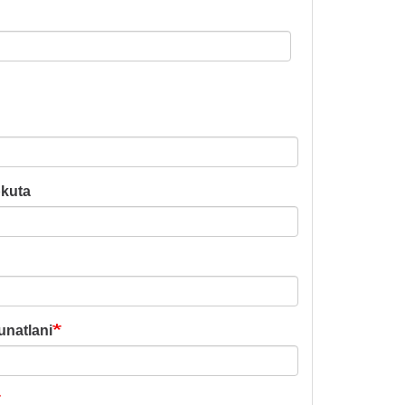
pkuta
unatlani