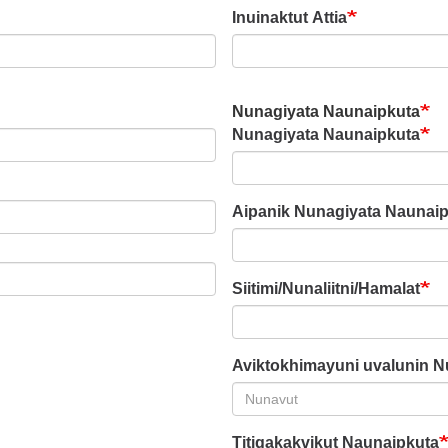
Inuinaktut Attia
Nunagiyata Naunaipkuta
Nunagiyata Naunaipkuta
Aipanik Nunagiyata Naunai
Siitimi/Nunaliitni/Hamalat
Aviktokhimayuni uvalunin N
Titigakakvikut Naunaipkuta