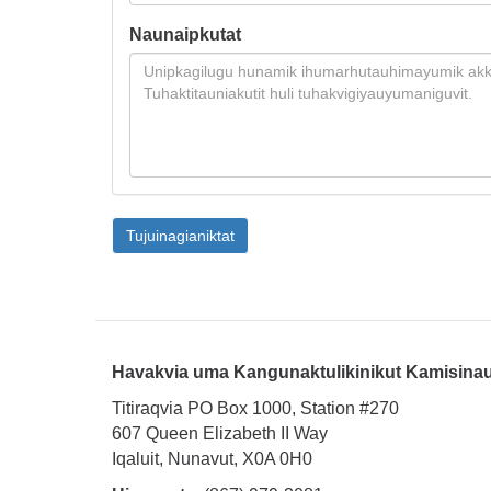
Naunaipkutat
Tujuinagianiktat
Havakvia uma Kangunaktulikinikut Kamisina
Titiraqvia PO Box 1000, Station #270
607 Queen Elizabeth II Way
Iqaluit, Nunavut, X0A 0H0