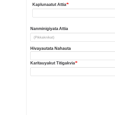
Kaplunaatut Attia
Nanminigiyata Attia
Hivayautata Nahauta
Hivayautata
Nahauta
Karitauyakut Titigakvia