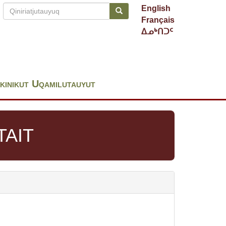
Qiniriatjutauyuq
English
Qiniriatjutauyuq
Search
Français
ᐃᓄᒃᑎᑐᑦ
kinikut Uqamilutauyut
TAIT